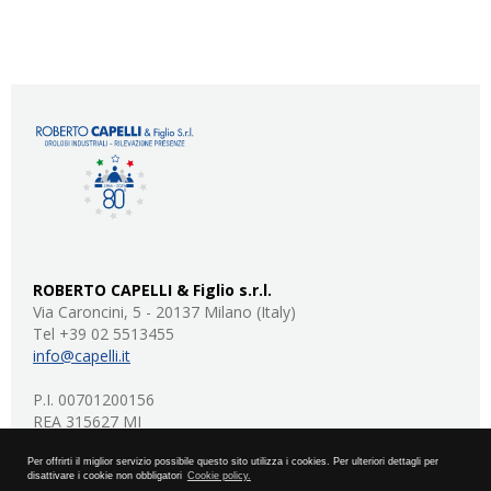
ROBERTO CAPELLI & Figlio s.r.l.
Via Caroncini, 5 - 20137 Milano (Italy)
Tel +39 02 5513455
info@capelli.it
P.I. 00701200156
REA 315627 MI
capitale sociale: 20.000 euro I.V.
Per offrirti il miglior servizio possibile questo sito utilizza i cookies. Per ulteriori dettagli per
disattivare i cookie non obbligatori
Cookie policy.