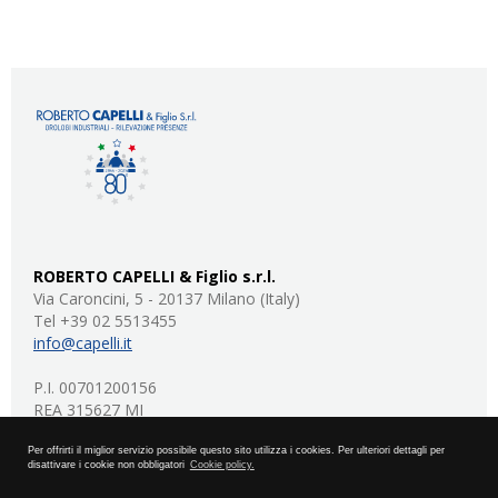
ROBERTO CAPELLI & Figlio s.r.l.
Via Caroncini, 5 - 20137 Milano (Italy)
Tel +39 02 5513455
info@capelli.it
P.I. 00701200156
REA 315627 MI
capitale sociale: 20.000 euro I.V.
Per offrirti il miglior servizio possibile questo sito utilizza i cookies. Per ulteriori dettagli per
disattivare i cookie non obbligatori
Cookie policy.
privacy policy