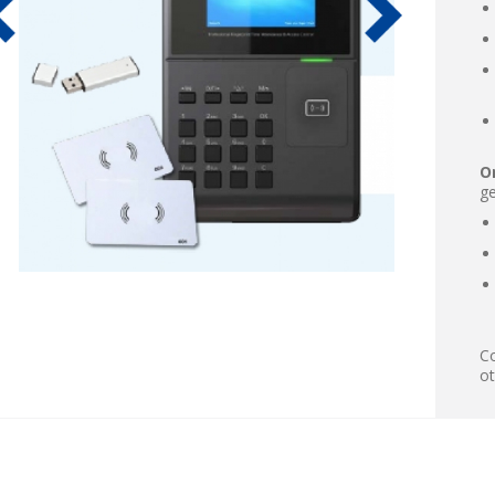
O
ge
Co
ot