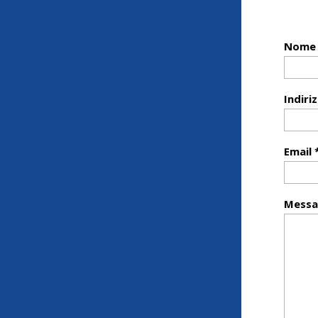
Nome 
Indiri
Email 
Messa