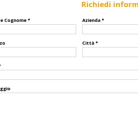
Richiedi infor
e Cognome *
Azienda *
zzo
Città *
*
ggio