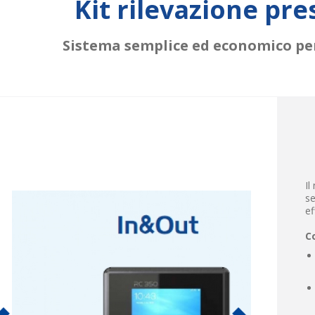
Kit rilevazione pr
Sistema semplice ed economico per
Il
se
ef
Co