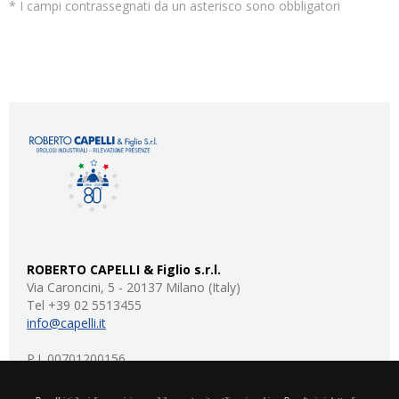
* I campi contrassegnati da un asterisco sono obbligatori
ROBERTO CAPELLI & Figlio s.r.l.
Via Caroncini, 5 - 20137 Milano (Italy)
Tel +39 02 5513455
info@capelli.it
P.I. 00701200156
REA 315627 MI
capitale sociale: 20.000 euro I.V.