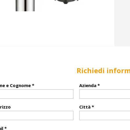
Richiedi infor
e e Cognome *
Azienda *
irizzo
Città *
il *