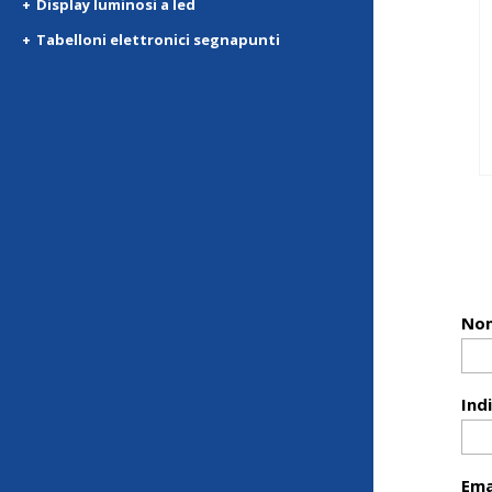
Display luminosi a led
Tabelloni elettronici segnapunti
Nom
Ind
Ema