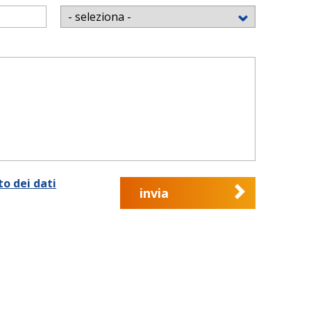
o dei dati
invia