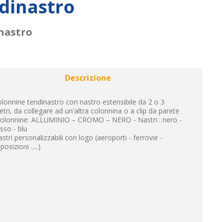
dinastro
nastro
Descrizione
lonnine tendinastro con nastro estensibile da 2 o 3
tri, da collegare ad un'altra colonnina o a clip da parete
colonnine: ALLUMINIO – CROMO – NERO - Nastri : nero -
sso - blu
stri personalizzabili con logo (aeroporti - ferrovie -
posizioni .....)