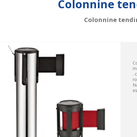
Colonnine ten
Colonnine tendi
Co
me
. 
ro
Na
es