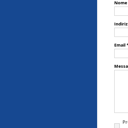
Nome 
Indiri
Email 
Messa
Pr