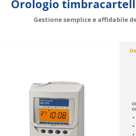
Orologio timbracartel
Gestione semplice e affidabile d
De
O
O