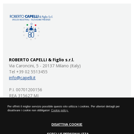
ROBERTO CAPELLI & Figlio s.r.l.
Via Caroncini, 5 - 20137 Milano (Italy)
Tel +39 02 5513455
info@capelli.it
P.I. 00701200156
REA 315627 MI
capitale sociale: 20.000 euro I.V.
Per offrirti il miglior servizio possibile questo sito utilizza i cookies. Per ulteriori dettagli per
disattivare i cookie non obbligatori
Cookie policy.
privacy policy
cookie policy
DISATTIVA COOKIE