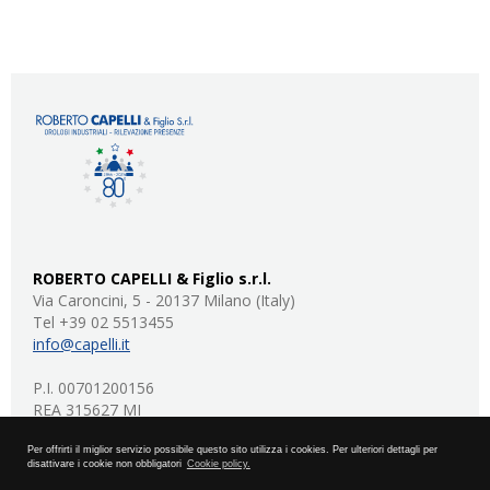
ROBERTO CAPELLI & Figlio s.r.l.
Via Caroncini, 5 - 20137 Milano (Italy)
Tel +39 02 5513455
info@capelli.it
P.I. 00701200156
REA 315627 MI
capitale sociale: 20.000 euro I.V.
Per offrirti il miglior servizio possibile questo sito utilizza i cookies. Per ulteriori dettagli per
disattivare i cookie non obbligatori
Cookie policy.
privacy policy