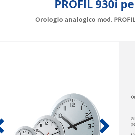
PROFIL 930i pe
Orologio analogico mod. PROFIL 
O
Gl
pe
L'