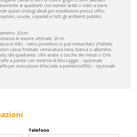
itamente ai quadranti con numeri arabi o indici a barre
nde questi orologi ideali per installazioni presso uffici,
ception, scuole, ospedali e tutti gli ambienti pubblici.
iametro: 32cm.
istanza di visione ottimale: 20 m.
assa in ABS - vetro protettivo in poli metacrilato (PMMA).
olori cassa frontale: verniciatura nera, bianca o alluminio.
ndici del quadrante: cifre arabe o tacche dei minuti o DIN.
taffa a parete con sistema di bloccaggio - opzionale.
affa per esecuzione bifacciale a parete/soffitto - opzionale
mazioni
Telefono