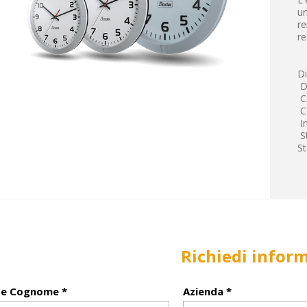
un
re
re
D
 D
 C
 C
 I
 S
St
Richiedi infor
e Cognome *
Azienda *