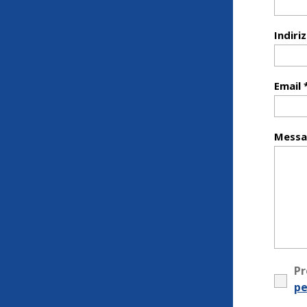
Indiri
Email 
Messa
Pr
pe