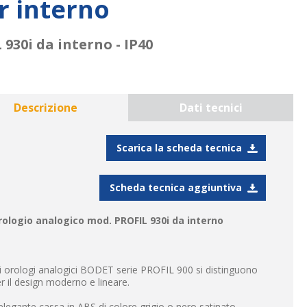
r interno
930i da interno - IP40
Descrizione
Dati tecnici
Scarica la scheda tecnica
Scheda tecnica aggiuntiva
rologio analogico mod. PROFIL 930i da interno
i orologi analogici BODET serie PROFIL 900 si distinguono
r il design moderno e lineare.
elegante cassa in ABS di colore grigio o nero satinato