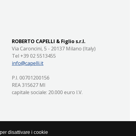
ROBERTO CAPELLI & Figlio s.r.l.
Via Caroncini, 5 - 20137 Milano (Italy)
Tel +39 02 5513455
info@capelli.it
P.I. 00701200156
REA 315627 MI
capitale sociale: 20.000 euro I.V.
i per disattivare i cookie