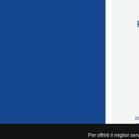
p
c
Per offrirti il miglior se
T