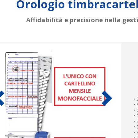
Orologio timbracartel
Affidabilità e precisione nella ges
•
•
•
• 
•
•
•
•