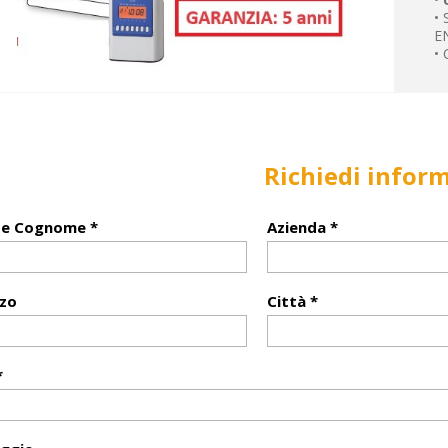
•
E
•
Richiedi infor
e Cognome *
Azienda *
zzo
Città *
*