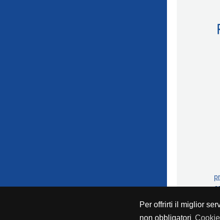
p
c
Per offrirti il miglior se
T
non obbligatori
Cookie 