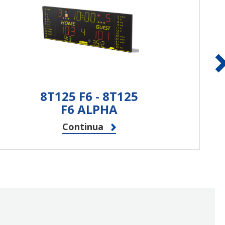
tastiera
touchscreen
SCOREPAD
Continua