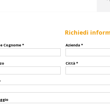
Richiedi infor
e Cognome *
Azienda *
zzo
Città *
*
ggio