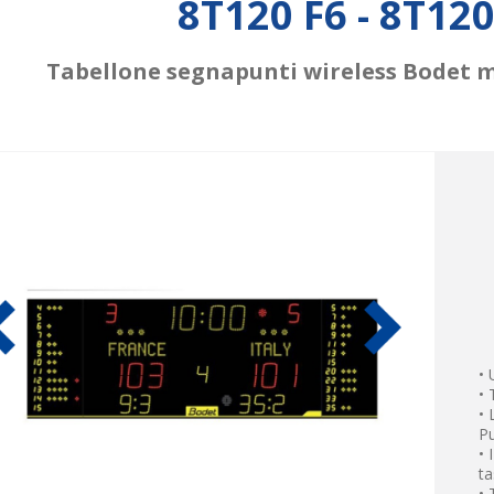
8T120 F6 - 8T12
Tabellone segnapunti wireless Bodet mo
• 
•
• 
Pu
• 
ta
• 