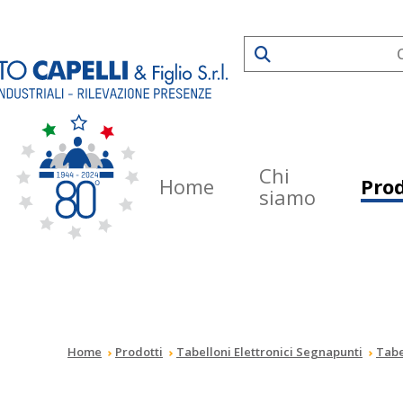
Chi
Home
Prod
siamo
Home
Prodotti
Tabelloni Elettronici Segnapunti
Tabe