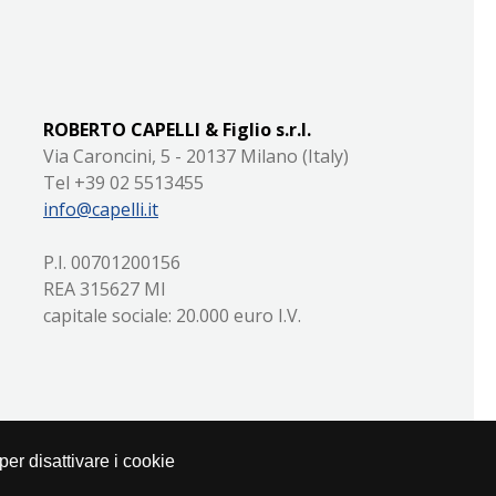
ROBERTO CAPELLI & Figlio s.r.l.
Via Caroncini, 5 - 20137 Milano (Italy)
Tel +39 02 5513455
info@capelli.it
P.I. 00701200156
REA 315627 MI
capitale sociale: 20.000 euro I.V.
i per disattivare i cookie