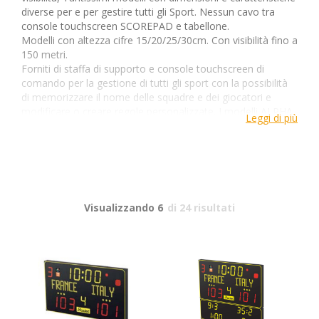
diverse per e per gestire tutti gli Sport. Nessun cavo tra
console touchscreen SCOREPAD e tabellone.
Modelli con altezza cifre 15/20/25/30cm. Con visibilità fino a
150 metri.
Forniti di staffa di supporto e console touchscreen di
comando per la gestione di tutti gli sport con la possibilità
di memorizzare il nome delle squadre e dei giocatori e
modificare o creare regole personalizzate. I modelli ALPHA
Leggi di più
sono dotati di display grafici per la personalizzazione
variabile dei nomi delle squadre e la composizione di
messaggi.
Visualizzando 6
di 24 risultati